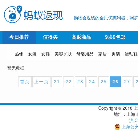
购物会返钱的全民优惠利器，网罗
今日推荐
值得买
高返商品
9块9包邮
热销
女装
女鞋
美容护肤
母婴用品
家居
男装
运动鞋
暂无数据
首页
上一页
21
22
23
24
25
26
27
Copyright © 
地址：上海市
沪IC
上海公安备